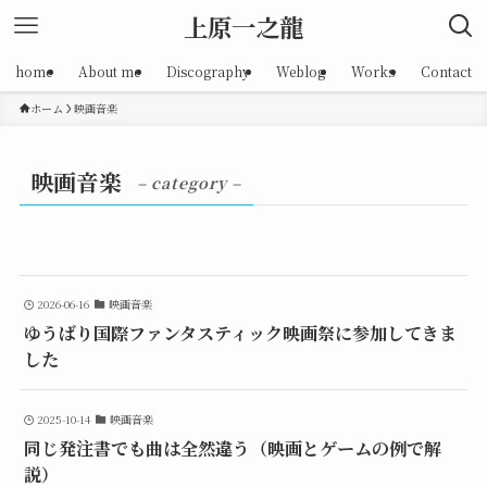
上原一之龍
home
About me
Discography
Weblog
Works
Contact
ホーム
映画音楽
映画音楽
– category –
2026-06-16
映画音楽
ゆうばり国際ファンタスティック映画祭に参加してきま
した
2025-10-14
映画音楽
同じ発注書でも曲は全然違う（映画とゲームの例で解
説）