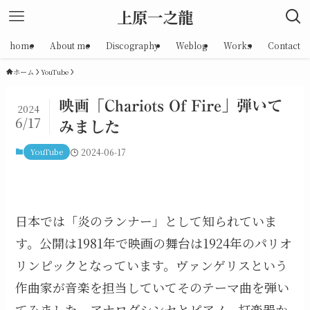
上原一之龍
home
About me
Discography
Weblog
Works
Contact
ホーム
YouTube
映画「Chariots Of Fire」弾いて
2024
6/17
みました
YouTube
2024-06-17
日本では「炎のランナー」として知られていま
す。
公開は1981年で映画の舞台は1924年のパリオ
リンピックとなっています。
ヴァンゲリスという
作曲家が音楽を担当していてそのテーマ曲を弾い
てみました。
アナログシンセとピアノ、打楽器か