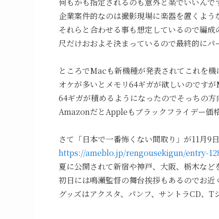
何もかも指定されるのも意外と楽でいいんで
企業案件的なのは撮影現場に楽器を置くよう
それらと合わせる事も想定しているので編成
尺だけおおよそ決まっているので最終的にパ
ところでMacも新機種が発表されてこれを
オケが多いとメモリ64ギガが欲しいのですがMa
64ギガが積めるようになったのでそっちの方
AmazonだとAppleもブラックフライデ
さて「日本で一番怖くない間取り」が11月9
https://ameblo.jp/rengousekigun/entry-1
夏に公開されて新宿や神戸、大阪、栃木など
初日には鳴瀬監督の舞台挨拶もあるのでお近
グッズはアクスタ、パンフ、サントラCD、T