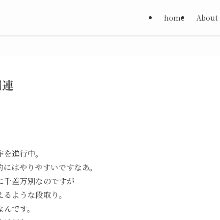
home
About
関連
作を進行中。
的にはやりやすいですなあ。
に千差万別なのですが
えるような段取り。
なんです。