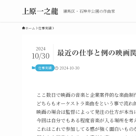
上原一之龍
練馬区・石神井公園の作曲家
ホーム
仕事実績
2024
最近の仕事と例の映画
10/30
仕事実績
2024-10-30
ここ数日で映画の音楽と企業案件的な楽曲制
どちらもオーケストラ楽曲をという事で流れ
映画の場合は監督によって発注の仕方が本当
今回は自分でもある程度音楽が入る場所を考
これはこれで参加してる感が強く面白いもの