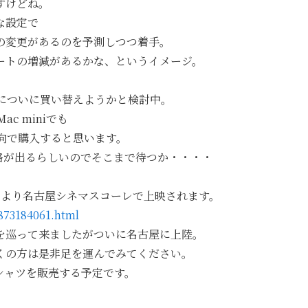
すけどね。
な設定で
の変更があるのを予測しつつ着手。
ートの増減があるかな、というイメージ。
機についに買い替えようかと検討中。
c miniでも
向で購入すると思います。
ー価格が出るらしいのでそこまで待つか・・・・
日より名古屋シネマスコーレで上映されます。
2873184061.html
を巡って来ましたがついに名古屋に上陸。
くの方は是非足を運んでみてください。
シャツを販売する予定です。