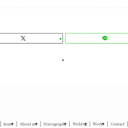
home
About me
Discography
Weblog
Works
Contact